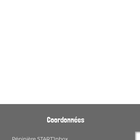
Coordonnées
Pépinière START’Inbox