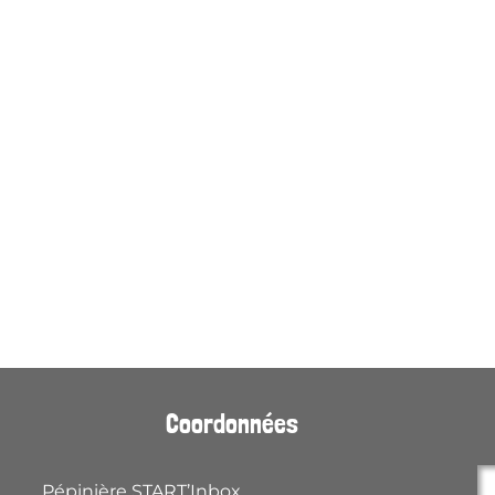
Coordonnées
Pépinière START’Inbox